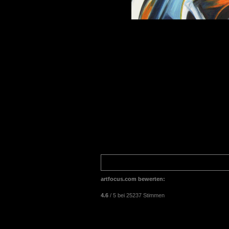
artfocus.com
bewerten:
4.6
/
5
bei
25237
Stimmen