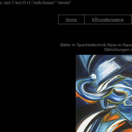
y size:1 key:0 r1:'/ruth-braun/' '/strom/'
Home
KÃ¼nstlergalerie
Bilder in Spachteltechnik,Nass-in-Nas
Stilrichtunge