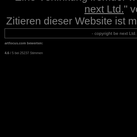
next Ltd.
" 
Zitieren dieser Website ist 
- copyright be next Ltd. 
artfocus.com
bewerten:
4.6
/
5
bei
25237
Stimmen