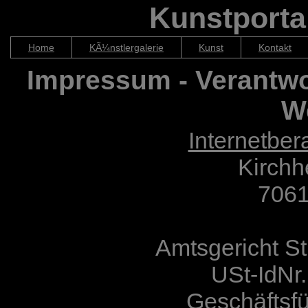
Kunstportal
Home
KÃ¼nstlergalerie
Kunst
Kontakt
Impressum - Verantwor
W
Internetber
Kirchh
7061
Amtsgericht S
USt-IdNr
Geschäftsfü